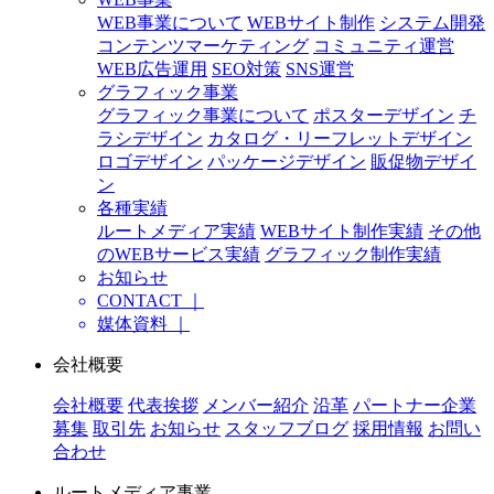
WEB事業について
WEBサイト制作
システム開発
コンテンツマーケティング
コミュニティ運営
WEB広告運用
SEO対策
SNS運営
グラフィック事業
グラフィック事業について
ポスターデザイン
チ
ラシデザイン
カタログ・リーフレットデザイン
ロゴデザイン
パッケージデザイン
販促物デザイ
ン
各種実績
ルートメディア実績
WEBサイト制作実績
その他
のWEBサービス実績
グラフィック制作実績
お知らせ
CONTACT ｜
媒体資料 ｜
会社概要
会社概要
代表挨拶
メンバー紹介
沿革
パートナー企業
募集
取引先
お知らせ
スタッフブログ
採用情報
お問い
合わせ
ルートメディア事業