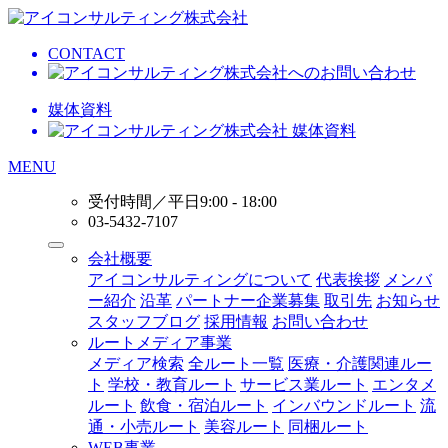
CONTACT
媒体資料
MENU
受付時間／平日9:00 - 18:00
03-5432-7107
会社概要
アイコンサルティングについて
代表挨拶
メンバ
ー紹介
沿革
パートナー企業募集
取引先
お知らせ
スタッフブログ
採用情報
お問い合わせ
ルートメディア事業
メディア検索
全ルート一覧
医療・介護関連ルー
ト
学校・教育ルート
サービス業ルート
エンタメ
ルート
飲食・宿泊ルート
インバウンドルート
流
通・小売ルート
美容ルート
同梱ルート
WEB事業