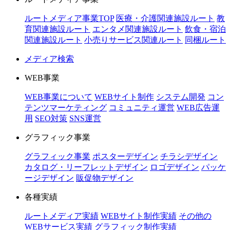
ルートメディア事業TOP
医療・介護関連施設ルート
教
育関連施設ルート
エンタメ関連施設ルート
飲食・宿泊
関連施設ルート
小売りサービス関連ルート
同梱ルート
メディア検索
WEB事業
WEB事業について
WEBサイト制作
システム開発
コン
テンツマーケティング
コミュニティ運営
WEB広告運
用
SEO対策
SNS運営
グラフィック事業
グラフィック事業
ポスターデザイン
チラシデザイン
カタログ・リーフレットデザイン
ロゴデザイン
パッケ
ージデザイン
販促物デザイン
各種実績
ルートメディア実績
WEBサイト制作実績
その他の
WEBサービス実績
グラフィック制作実績